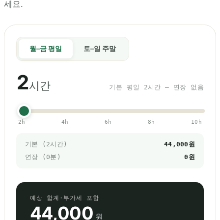
세요.
월–금 평일
토–일 주말
2
시간
기본 평일 2시간 — 연장 없음
2h
4h
6h
8h
10h
기본 (2시간)
44,000원
연장 (
0
분)
0원
예상 합계·부가세 포함
44,000
원